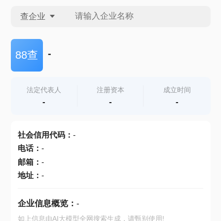
查企业
查企业
-
88查
查招投标
法定代表人
注册资本
成立时间
-
-
-
查产地
社会信用代码
：
-
电话
：
-
邮箱
：
-
地址
：
-
企业信息概览：
-
如上信息由AI大模型全网搜索生成，请甄别使用!