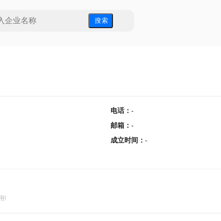
搜 索
电话
：
-
邮箱
：
-
成立时间
：
-
用!