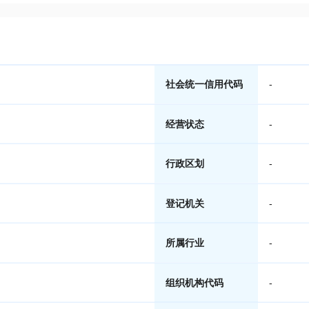
社会统一信用代码
-
经营状态
-
行政区划
-
登记机关
-
所属行业
-
组织机构代码
-