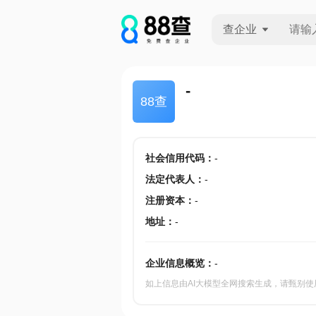
查企业
查企业
-
88查
查招投标
查产地
社会信用代码
：
-
法定代表人
：
-
注册资本
：
-
地址
：
-
企业信息概览：
-
如上信息由AI大模型全网搜索生成，请甄别使