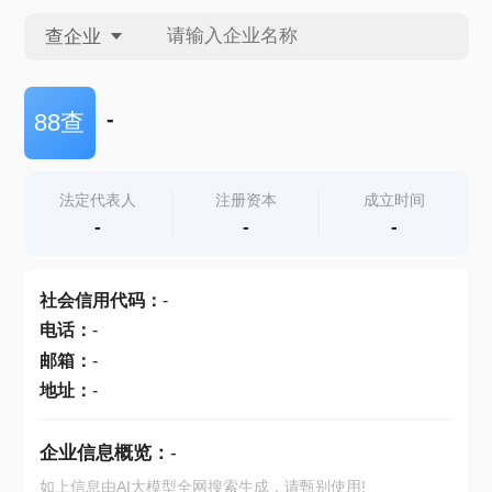
查企业
查企业
-
88查
查招投标
法定代表人
注册资本
成立时间
-
-
-
查产地
社会信用代码
：
-
电话
：
-
邮箱
：
-
地址
：
-
企业信息概览：
-
如上信息由AI大模型全网搜索生成，请甄别使用!