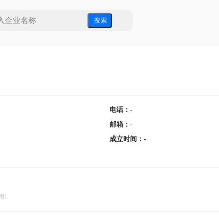
搜 索
电话
：
-
邮箱
：
-
成立时间
：
-
用!