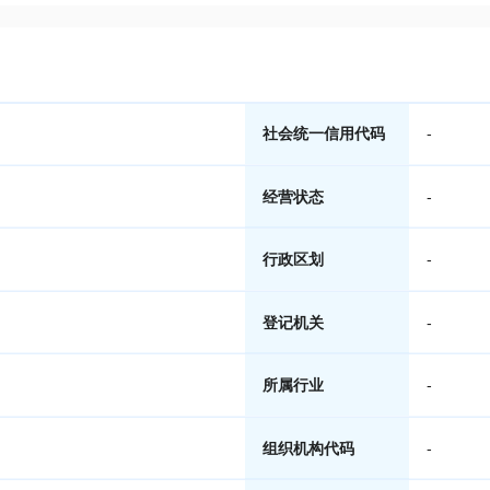
社会统一信用代码
-
经营状态
-
行政区划
-
登记机关
-
所属行业
-
组织机构代码
-