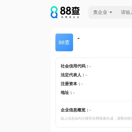
查企业
查企业
-
88查
查招投标
查产地
社会信用代码
：
-
法定代表人
：
-
注册资本
：
-
地址
：
-
企业信息概览：
-
如上信息由AI大模型全网搜索生成，请甄别使