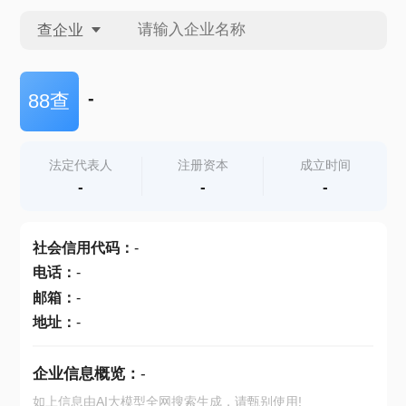
查企业
查企业
-
88查
查招投标
法定代表人
注册资本
成立时间
-
-
-
查产地
社会信用代码
：
-
电话
：
-
邮箱
：
-
地址
：
-
企业信息概览：
-
如上信息由AI大模型全网搜索生成，请甄别使用!