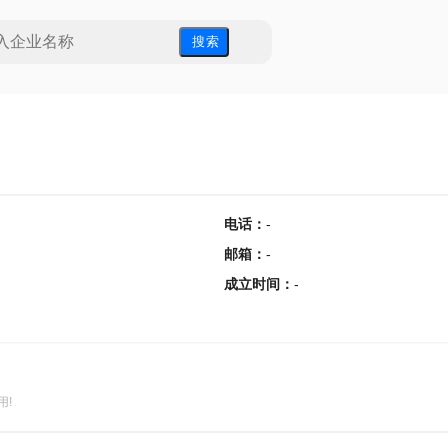
搜 索
电话
：
-
邮箱
：
-
成立时间
：
-
用!