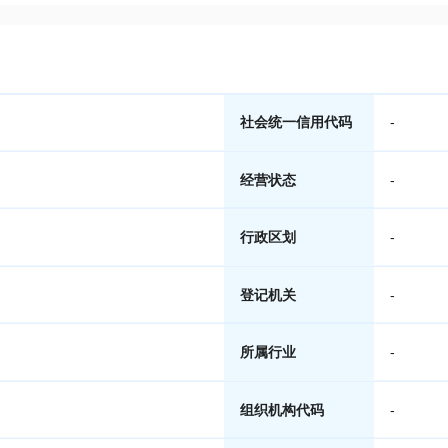
社会统一信用代码
-
经营状态
-
行政区划
-
登记机关
-
所属行业
-
组织机构代码
-