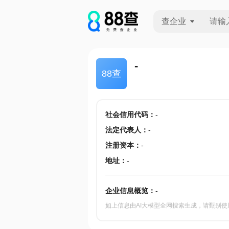
查企业
查企业
-
88查
查招投标
查产地
社会信用代码
：
-
法定代表人
：
-
注册资本
：
-
地址
：
-
企业信息概览：
-
如上信息由AI大模型全网搜索生成，请甄别使