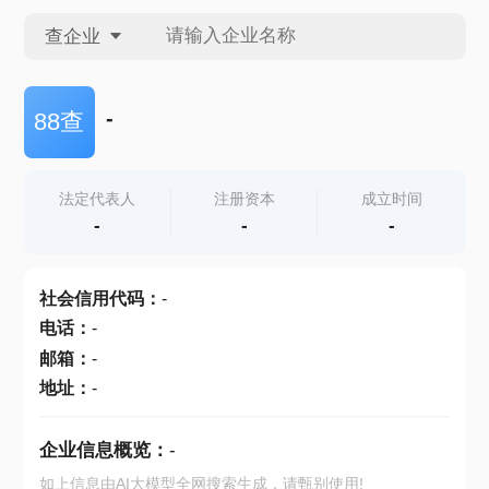
查企业
查企业
-
88查
查招投标
法定代表人
注册资本
成立时间
-
-
-
查产地
社会信用代码
：
-
电话
：
-
邮箱
：
-
地址
：
-
企业信息概览：
-
如上信息由AI大模型全网搜索生成，请甄别使用!