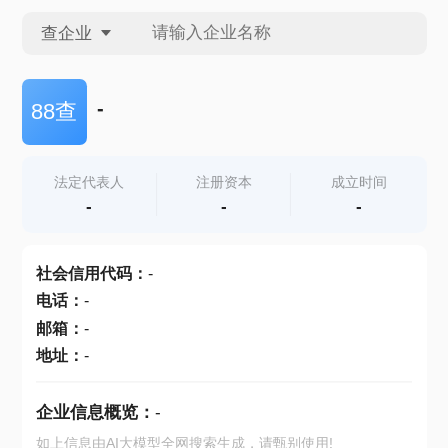
查企业
查企业
-
88查
查招投标
法定代表人
注册资本
成立时间
-
-
-
查产地
社会信用代码
：
-
电话
：
-
邮箱
：
-
地址
：
-
企业信息概览：
-
如上信息由AI大模型全网搜索生成，请甄别使用!