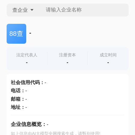
查企业
查企业
-
88查
查招投标
法定代表人
注册资本
成立时间
-
-
-
查产地
社会信用代码
：
-
电话
：
-
邮箱
：
-
地址
：
-
企业信息概览：
-
如上信息由AI大模型全网搜索生成，请甄别使用!