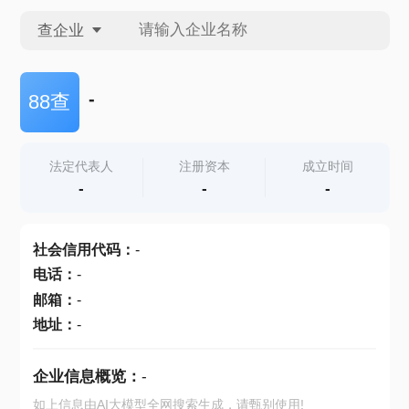
查企业
查企业
-
88查
查招投标
法定代表人
注册资本
成立时间
-
-
-
查产地
社会信用代码
：
-
电话
：
-
邮箱
：
-
地址
：
-
企业信息概览：
-
如上信息由AI大模型全网搜索生成，请甄别使用!