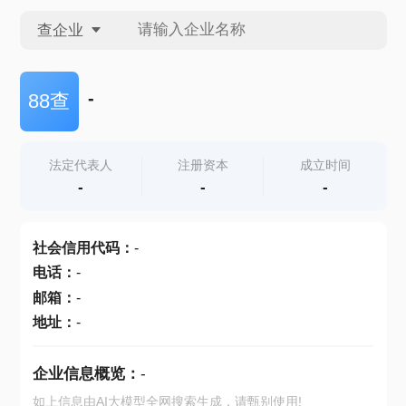
查企业
查企业
-
88查
查招投标
法定代表人
注册资本
成立时间
-
-
-
查产地
社会信用代码
：
-
电话
：
-
邮箱
：
-
地址
：
-
企业信息概览：
-
如上信息由AI大模型全网搜索生成，请甄别使用!