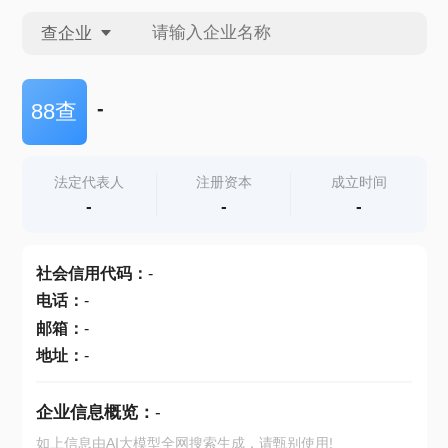
查企业
查企业
-
88查
查招投标
法定代表人
注册资本
成立时间
-
-
-
查产地
社会信用代码
：
-
电话
：
-
邮箱
：
-
地址
：
-
企业信息概览：
-
如上信息由AI大模型全网搜索生成，请甄别使用!