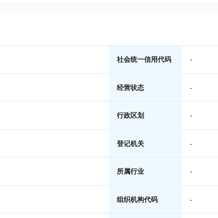
社会统一信用代码
-
经营状态
-
行政区划
-
登记机关
-
所属行业
-
组织机构代码
-