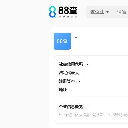
查企业
查企业
-
88查
查招投标
查产地
社会信用代码
：
-
法定代表人
：
-
注册资本
：
-
地址
：
-
企业信息概览：
-
如上信息由AI大模型全网搜索生成，请甄别使