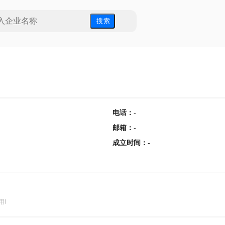
搜 索
电话
：
-
邮箱
：
-
成立时间
：
-
用!