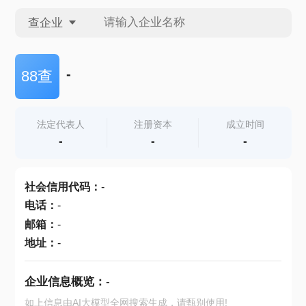
查企业
查企业
-
88查
查招投标
法定代表人
注册资本
成立时间
-
-
-
查产地
社会信用代码
：
-
电话
：
-
邮箱
：
-
地址
：
-
企业信息概览：
-
如上信息由AI大模型全网搜索生成，请甄别使用!