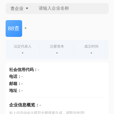
查企业
查企业
-
88查
查招投标
法定代表人
注册资本
成立时间
-
-
-
查产地
社会信用代码
：
-
电话
：
-
邮箱
：
-
地址
：
-
企业信息概览：
-
如上信息由AI大模型全网搜索生成，请甄别使用!