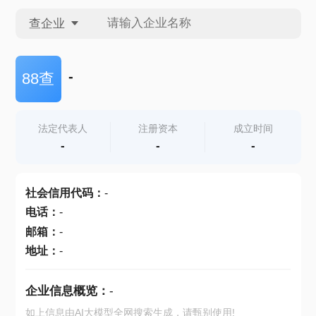
查企业
查企业
-
88查
查招投标
法定代表人
注册资本
成立时间
-
-
-
查产地
社会信用代码
：
-
电话
：
-
邮箱
：
-
地址
：
-
企业信息概览：
-
如上信息由AI大模型全网搜索生成，请甄别使用!