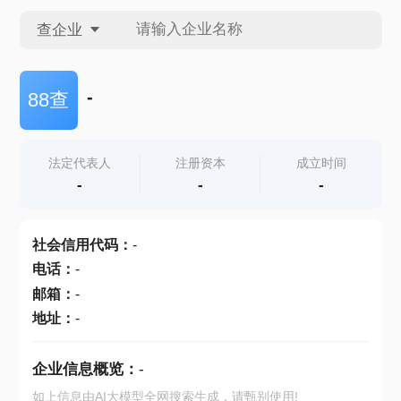
查企业
查企业
-
88查
查招投标
法定代表人
注册资本
成立时间
-
-
-
查产地
社会信用代码
：
-
电话
：
-
邮箱
：
-
地址
：
-
企业信息概览：
-
如上信息由AI大模型全网搜索生成，请甄别使用!