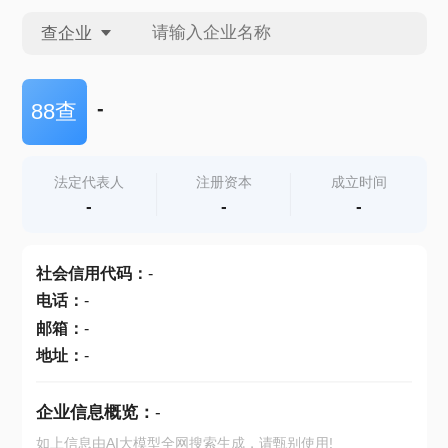
查企业
查企业
-
88查
查招投标
法定代表人
注册资本
成立时间
-
-
-
查产地
社会信用代码
：
-
电话
：
-
邮箱
：
-
地址
：
-
企业信息概览：
-
如上信息由AI大模型全网搜索生成，请甄别使用!