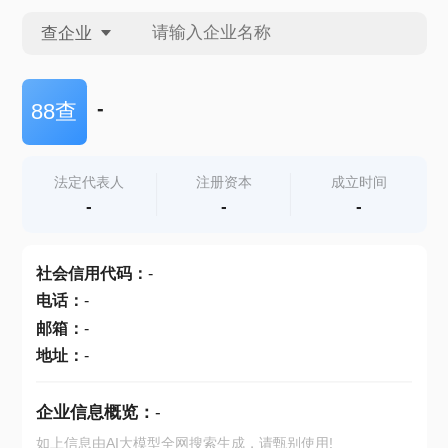
查企业
查企业
-
88查
查招投标
法定代表人
注册资本
成立时间
-
-
-
查产地
社会信用代码
：
-
电话
：
-
邮箱
：
-
地址
：
-
企业信息概览：
-
如上信息由AI大模型全网搜索生成，请甄别使用!