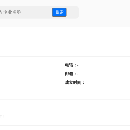
搜 索
电话
：
-
邮箱
：
-
成立时间
：
-
用!