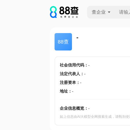
查企业
查企业
-
88查
查招投标
查产地
社会信用代码
：
-
法定代表人
：
-
注册资本
：
-
地址
：
-
企业信息概览：
-
如上信息由AI大模型全网搜索生成，请甄别使