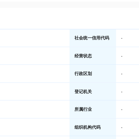
社会统一信用代码
-
经营状态
-
行政区划
-
登记机关
-
所属行业
-
组织机构代码
-