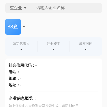
查企业
查企业
-
88查
查招投标
法定代表人
注册资本
成立时间
-
-
-
查产地
社会信用代码
：
-
电话
：
-
邮箱
：
-
地址
：
-
企业信息概览：
-
如上信息由AI大模型全网搜索生成，请甄别使用!