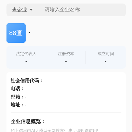
查企业
查企业
-
88查
查招投标
法定代表人
注册资本
成立时间
-
-
-
查产地
社会信用代码
：
-
电话
：
-
邮箱
：
-
地址
：
-
企业信息概览：
-
如上信息由AI大模型全网搜索生成，请甄别使用!