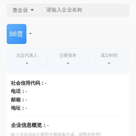
查企业
查企业
-
88查
查招投标
法定代表人
注册资本
成立时间
-
-
-
查产地
社会信用代码
：
-
电话
：
-
邮箱
：
-
地址
：
-
企业信息概览：
-
如上信息由AI大模型全网搜索生成，请甄别使用!