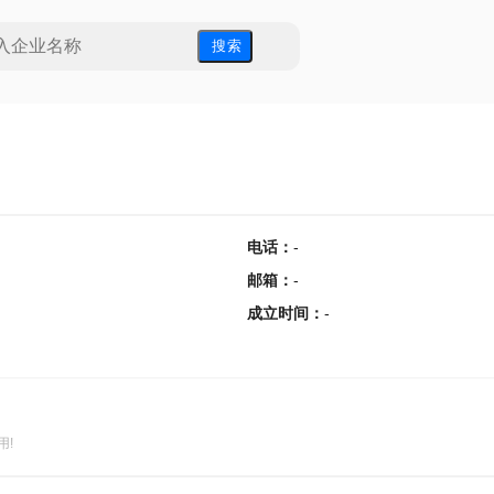
搜 索
电话
：
-
邮箱
：
-
成立时间
：
-
用!