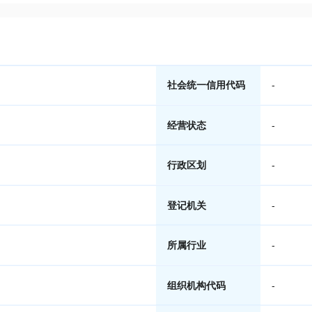
社会统一信用代码
-
经营状态
-
行政区划
-
登记机关
-
所属行业
-
组织机构代码
-