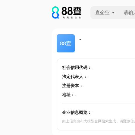
查企业
查企业
-
88查
查招投标
查产地
社会信用代码
：
-
法定代表人
：
-
注册资本
：
-
地址
：
-
企业信息概览：
-
如上信息由AI大模型全网搜索生成，请甄别使