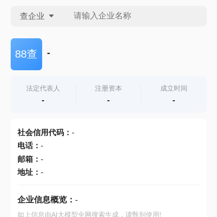
查企业
查企业
-
88查
查招投标
法定代表人
注册资本
成立时间
-
-
-
查产地
社会信用代码
：
-
电话
：
-
邮箱
：
-
地址
：
-
企业信息概览：
-
如上信息由AI大模型全网搜索生成，请甄别使用!