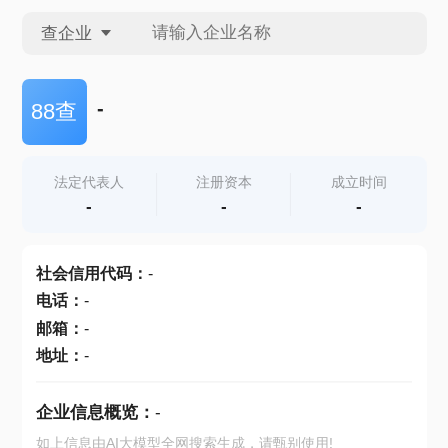
查企业
查企业
-
88查
查招投标
法定代表人
注册资本
成立时间
-
-
-
查产地
社会信用代码
：
-
电话
：
-
邮箱
：
-
地址
：
-
企业信息概览：
-
如上信息由AI大模型全网搜索生成，请甄别使用!