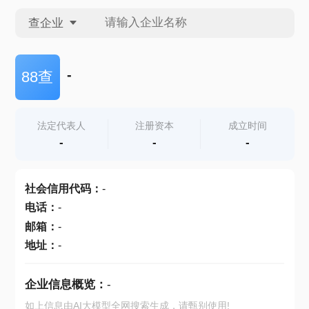
查企业
查企业
-
88查
查招投标
法定代表人
注册资本
成立时间
-
-
-
查产地
社会信用代码
：
-
电话
：
-
邮箱
：
-
地址
：
-
企业信息概览：
-
如上信息由AI大模型全网搜索生成，请甄别使用!