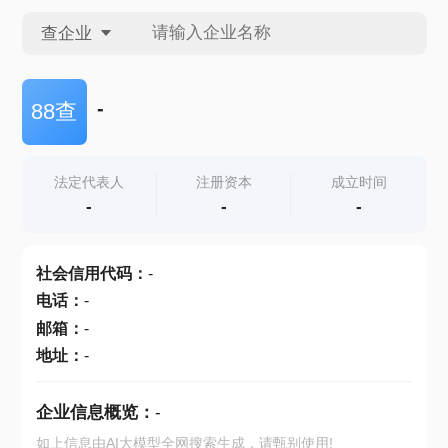
查企业
查企业
-
88查
查招投标
法定代表人
注册资本
成立时间
-
-
-
查产地
社会信用代码
：
-
电话
：
-
邮箱
：
-
地址
：
-
企业信息概览：
-
如上信息由AI大模型全网搜索生成，请甄别使用!