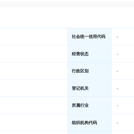
社会统一信用代码
-
经营状态
-
行政区划
-
登记机关
-
所属行业
-
组织机构代码
-