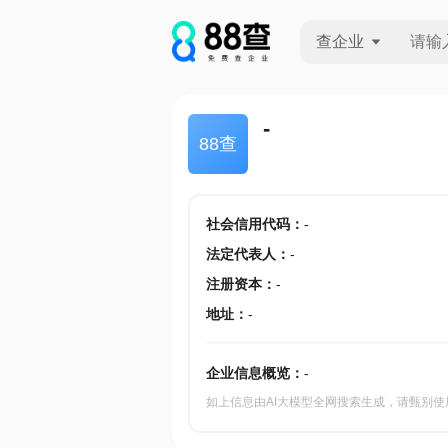
查企业
查企业
-
88查
查招投标
查产地
社会信用代码
：
-
法定代表人
：
-
注册资本
：
-
地址
：
-
企业信息概览：
-
如上信息由AI大模型全网搜索生成，请甄别使