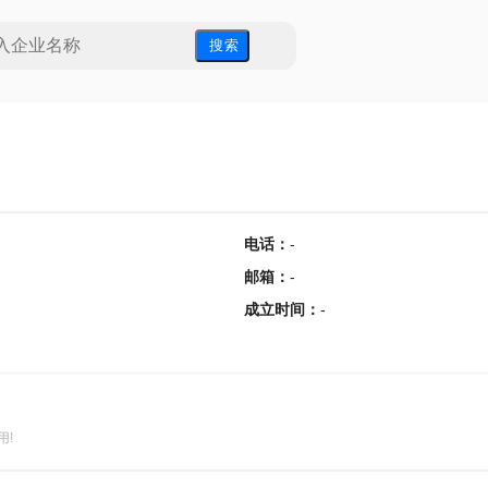
搜 索
电话
：
-
邮箱
：
-
成立时间
：
-
用!