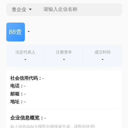
查企业
查企业
-
88查
查招投标
法定代表人
注册资本
成立时间
-
-
-
查产地
社会信用代码
：
-
电话
：
-
邮箱
：
-
地址
：
-
企业信息概览：
-
如上信息由AI大模型全网搜索生成，请甄别使用!