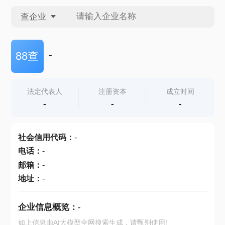
查企业
查企业
-
88查
查招投标
法定代表人
注册资本
成立时间
-
-
-
查产地
社会信用代码
：
-
电话
：
-
邮箱
：
-
地址
：
-
企业信息概览：
-
如上信息由AI大模型全网搜索生成，请甄别使用!