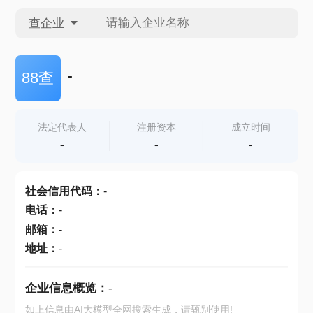
查企业
查企业
-
88查
查招投标
法定代表人
注册资本
成立时间
-
-
-
查产地
社会信用代码
：
-
电话
：
-
邮箱
：
-
地址
：
-
企业信息概览：
-
如上信息由AI大模型全网搜索生成，请甄别使用!