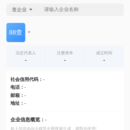
查企业
查企业
-
88查
查招投标
法定代表人
注册资本
成立时间
-
-
-
查产地
社会信用代码
：
-
电话
：
-
邮箱
：
-
地址
：
-
企业信息概览：
-
如上信息由AI大模型全网搜索生成，请甄别使用!