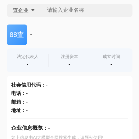
查企业
查企业
-
88查
查招投标
法定代表人
注册资本
成立时间
-
-
-
查产地
社会信用代码
：
-
电话
：
-
邮箱
：
-
地址
：
-
企业信息概览：
-
如上信息由AI大模型全网搜索生成，请甄别使用!