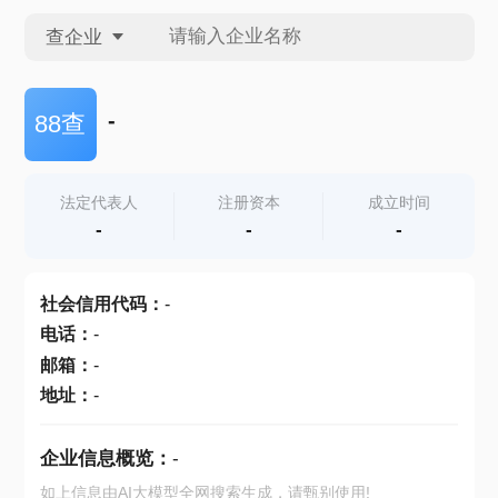
查企业
查企业
-
88查
查招投标
法定代表人
注册资本
成立时间
-
-
-
查产地
社会信用代码
：
-
电话
：
-
邮箱
：
-
地址
：
-
企业信息概览：
-
如上信息由AI大模型全网搜索生成，请甄别使用!