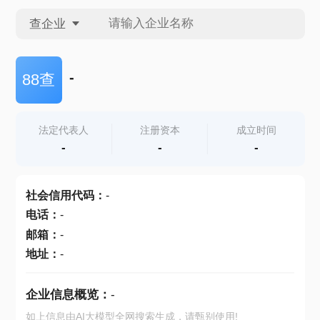
查企业
查企业
-
88查
查招投标
法定代表人
注册资本
成立时间
-
-
-
查产地
社会信用代码
：
-
电话
：
-
邮箱
：
-
地址
：
-
企业信息概览：
-
如上信息由AI大模型全网搜索生成，请甄别使用!