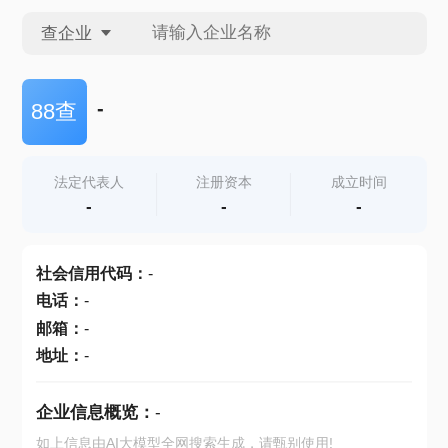
查企业
查企业
-
88查
查招投标
法定代表人
注册资本
成立时间
-
-
-
查产地
社会信用代码
：
-
电话
：
-
邮箱
：
-
地址
：
-
企业信息概览：
-
如上信息由AI大模型全网搜索生成，请甄别使用!