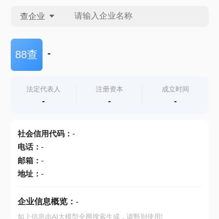
查企业
查企业
-
88查
查招投标
法定代表人
注册资本
成立时间
-
-
-
查产地
社会信用代码
：
-
电话
：
-
邮箱
：
-
地址
：
-
企业信息概览：
-
如上信息由AI大模型全网搜索生成，请甄别使用!