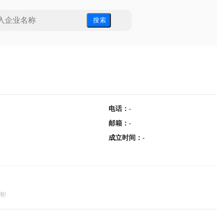
搜 索
电话
：
-
邮箱
：
-
成立时间
：
-
用!