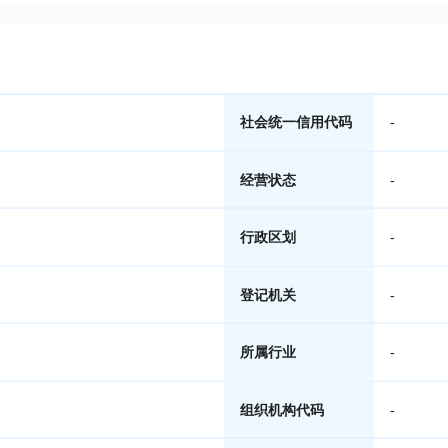
社会统一信用代码
-
经营状态
-
行政区划
-
登记机关
-
所属行业
-
组织机构代码
-