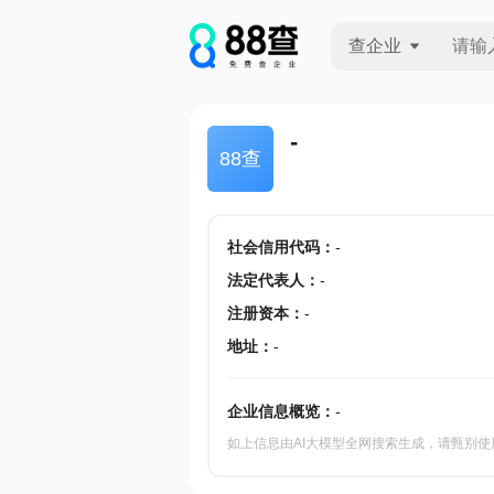
查企业
查企业
-
88查
查招投标
查产地
社会信用代码
：
-
法定代表人
：
-
注册资本
：
-
地址
：
-
企业信息概览：
-
如上信息由AI大模型全网搜索生成，请甄别使