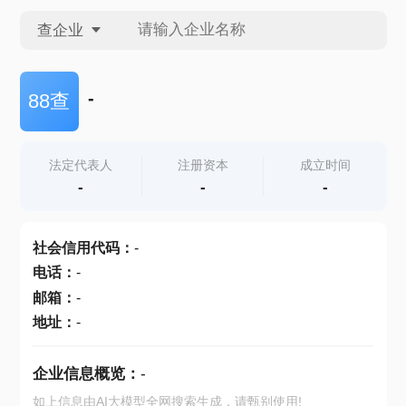
查企业
查企业
-
88查
查招投标
法定代表人
注册资本
成立时间
-
-
-
查产地
社会信用代码
：
-
电话
：
-
邮箱
：
-
地址
：
-
企业信息概览：
-
如上信息由AI大模型全网搜索生成，请甄别使用!