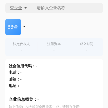
查企业
查企业
-
88查
查招投标
法定代表人
注册资本
成立时间
-
-
-
查产地
社会信用代码
：
-
电话
：
-
邮箱
：
-
地址
：
-
企业信息概览：
-
如上信息由AI大模型全网搜索生成，请甄别使用!