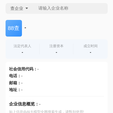
查企业
查企业
-
88查
查招投标
法定代表人
注册资本
成立时间
-
-
-
查产地
社会信用代码
：
-
电话
：
-
邮箱
：
-
地址
：
-
企业信息概览：
-
如上信息由AI大模型全网搜索生成，请甄别使用!