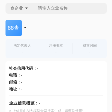
查企业
查企业
-
88查
查招投标
法定代表人
注册资本
成立时间
-
-
-
查产地
社会信用代码
：
-
电话
：
-
邮箱
：
-
地址
：
-
企业信息概览：
-
如上信息由AI大模型全网搜索生成，请甄别使用!