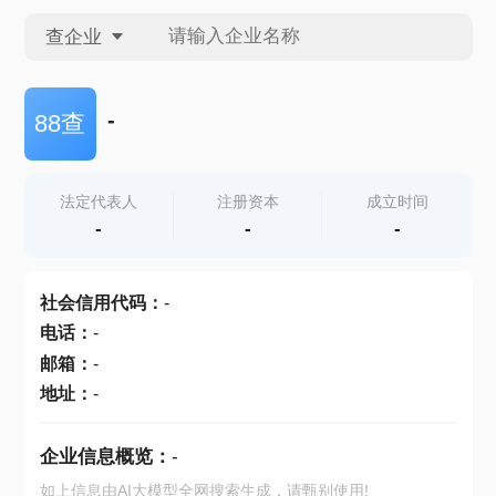
查企业
查企业
-
88查
查招投标
法定代表人
注册资本
成立时间
-
-
-
查产地
社会信用代码
：
-
电话
：
-
邮箱
：
-
地址
：
-
企业信息概览：
-
如上信息由AI大模型全网搜索生成，请甄别使用!