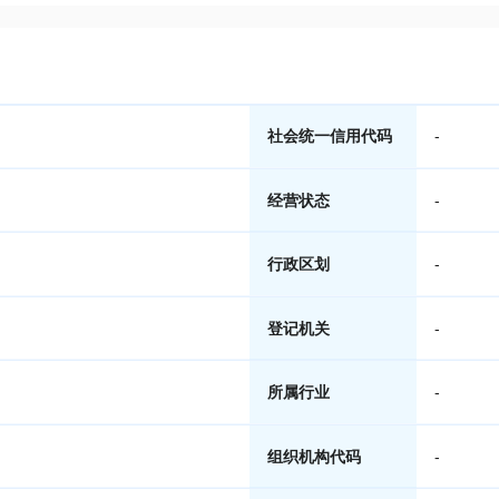
社会统一信用代码
-
经营状态
-
行政区划
-
登记机关
-
所属行业
-
组织机构代码
-