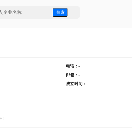
搜 索
电话
：
-
邮箱
：
-
成立时间
：
-
用!