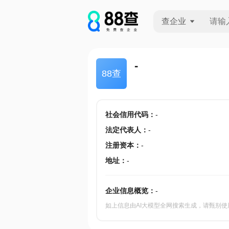
查企业
查企业
-
88查
查招投标
查产地
社会信用代码
：
-
法定代表人
：
-
注册资本
：
-
地址
：
-
企业信息概览：
-
如上信息由AI大模型全网搜索生成，请甄别使