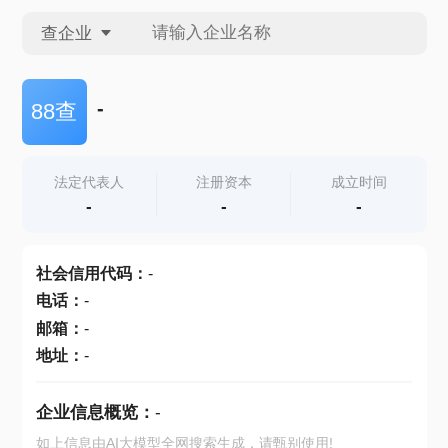
查企业
查企业
-
88查
查招投标
法定代表人
注册资本
成立时间
-
-
-
查产地
社会信用代码
：
-
电话
：
-
邮箱
：
-
地址
：
-
企业信息概览：
-
如上信息由AI大模型全网搜索生成，请甄别使用!