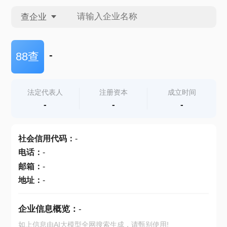
查企业
查企业
-
88查
查招投标
法定代表人
注册资本
成立时间
-
-
-
查产地
社会信用代码
：
-
电话
：
-
邮箱
：
-
地址
：
-
企业信息概览：
-
如上信息由AI大模型全网搜索生成，请甄别使用!