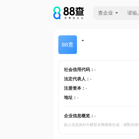
查企业
查企业
-
88查
查招投标
查产地
社会信用代码
：
-
法定代表人
：
-
注册资本
：
-
地址
：
-
企业信息概览：
-
如上信息由AI大模型全网搜索生成，请甄别使