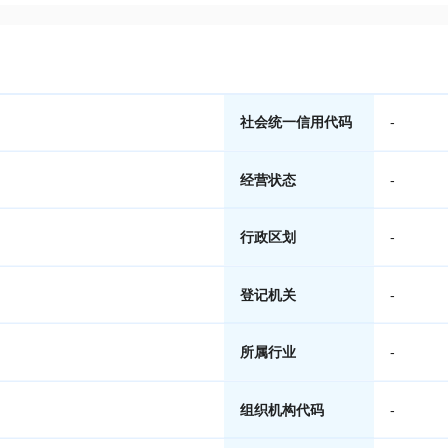
社会统一信用代码
-
经营状态
-
行政区划
-
登记机关
-
所属行业
-
组织机构代码
-