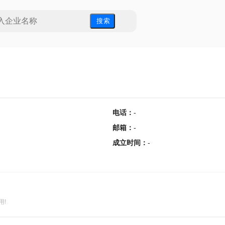
搜 索
电话
：
-
邮箱
：
-
成立时间
：
-
用!