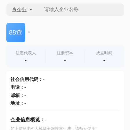
查企业
查企业
-
88查
查招投标
法定代表人
注册资本
成立时间
-
-
-
查产地
社会信用代码
：
-
电话
：
-
邮箱
：
-
地址
：
-
企业信息概览：
-
如上信息由AI大模型全网搜索生成，请甄别使用!