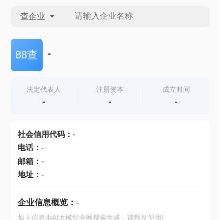
查企业
查企业
-
88查
查招投标
法定代表人
注册资本
成立时间
-
-
-
查产地
社会信用代码
：
-
电话
：
-
邮箱
：
-
地址
：
-
企业信息概览：
-
如上信息由AI大模型全网搜索生成，请甄别使用!